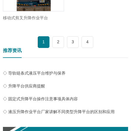
移动式剪叉升降作业平台
1
2
3
4
推荐资讯
◇ 导轨链条式液压平台维护与保养
◇ 升降平台供应商提醒
◇ 固定式升降平台操作注意事项具体内容
◇ 液压升降作业平台厂家讲解不同类型升降平台的区别和应用