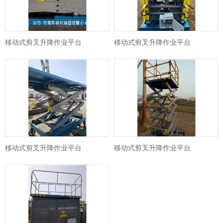
移动式剪叉升降作业平台
移动式剪叉升降作业平台
移动式剪叉升降作业平台
移动式剪叉升降作业平台