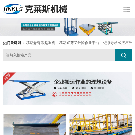
热门关键词：
移动悬臂吊起重机
移动式剪叉升降作业平台
链条导轨式液压升
18837358882