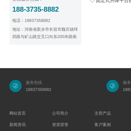
◇ 固定式升降平台
188-3735-8882
电话：18837358882
地址：河南省新乡市长垣市魏庄镇纬
四路与矿山路交叉口向东200米路南
服务热线
服务
18837358882
188
网站首页
公司简介
主营产品
新闻资讯
资质荣誉
客户案例