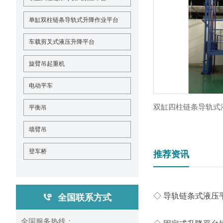
单缸双柱链条导轨式升降作业平台
车载剪叉式液压升降平台
旋臂吊起重机
电动平车
双缸四柱链条导轨式
平衡吊
墙臂吊
登车桥
推荐资讯
◇ 导轨链条式液压
全国联系方式
全国服务热线：