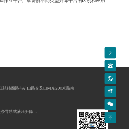
升降作业平台厂家讲解不同类型升降平台的区别和应用
庄镇纬四路与矿山路交叉口向东200米路南
链条导轨式液压升降作业平台