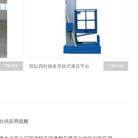
双缸四柱链条导轨式液压平台
了解详情
了解详情
平台供应商提醒