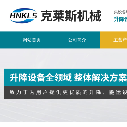
集设备
升降
网站首页
公司简介
主营产