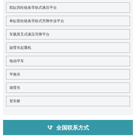
双缸四柱链条导轨式液压平台
单缸双柱链条导轨式升降作业平台
车载剪叉式液压升降平台
旋臂吊起重机
电动平车
平衡吊
墙臂吊
登车桥
全国联系方式