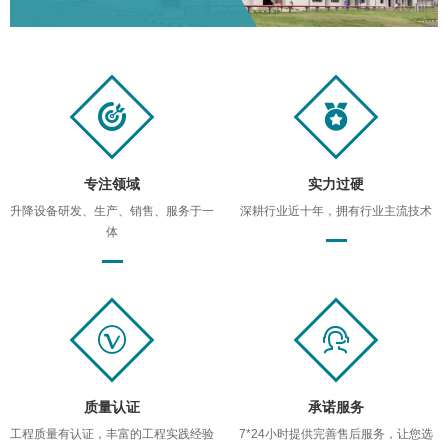
专注领域
实力过硬
升降设备研发、生产、销售、服务于一
深耕行业近十年，拥有行业主流技术
体
质量认证
承诺服务
工程质量有认证，丰富的工程实践经验
7*24小时提供完善售后服务，让您选