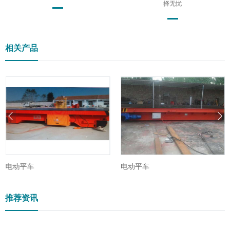
择无忧
相关产品
电动平车
电动平车
推荐资讯