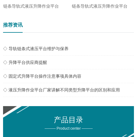
链条导轨式液压升降作业平台
链条导轨式液压升降作业平台
推荐资讯
◇ 导轨链条式液压平台维护与保养
◇ 升降平台供应商提醒
◇ 固定式升降平台操作注意事项具体内容
◇ 液压升降作业平台厂家讲解不同类型升降平台的区别和应用
产品目录
——— Product center ———