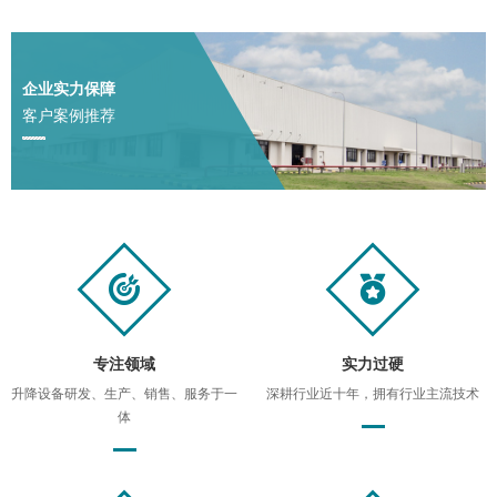
企业实力保障
客户案例推荐
专注领域
实力过硬
升降设备研发、生产、销售、服务于一
深耕行业近十年，拥有行业主流技术
体