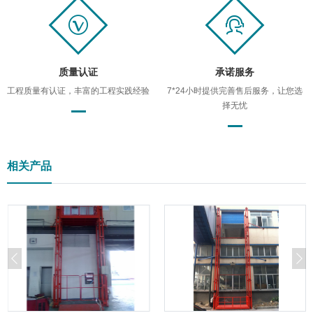
质量认证
承诺服务
工程质量有认证，丰富的工程实践经验
7*24小时提供完善售后服务，让您选
择无忧
相关产品