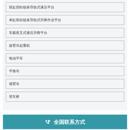
双缸四柱链条导轨式液压平台
单缸双柱链条导轨式升降作业平台
车载剪叉式液压升降平台
旋臂吊起重机
电动平车
平衡吊
墙臂吊
登车桥
全国联系方式