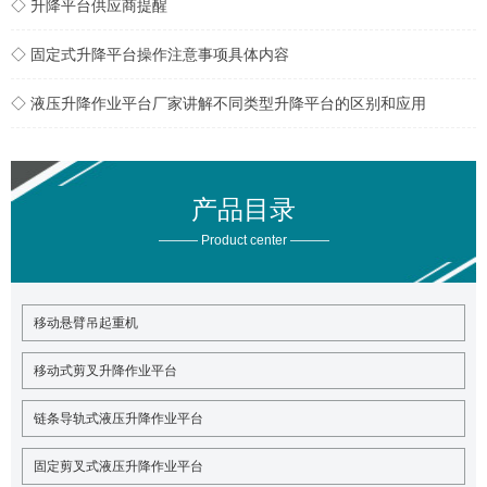
◇ 升降平台供应商提醒
◇ 固定式升降平台操作注意事项具体内容
◇ 液压升降作业平台厂家讲解不同类型升降平台的区别和应用
产品目录
——— Product center ———
移动悬臂吊起重机
移动式剪叉升降作业平台
链条导轨式液压升降作业平台
固定剪叉式液压升降作业平台