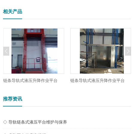
相关产品
链条导轨式液压升降作业平台
链条导轨式液压升降作业平台
推荐资讯
◇ 导轨链条式液压平台维护与保养