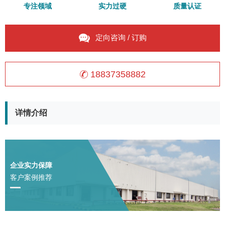
专注领域
实力过硬
质量认证
定向咨询 / 订购
18837358882
详情介绍
企业实力保障
客户案例推荐