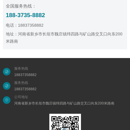
全国服务热线：
188-3735-8882
电话：18837358882
地址：河南省新乡市长垣市魏庄镇纬四路与矿山路交叉口向东200
米路南
服务热线
18837358882
服务热线
18837358882
公司地址
河南省新乡市长垣市魏庄镇纬四路与矿山路交叉口向东200米路南