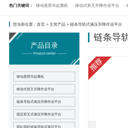
热门关键词：
移动悬臂吊起重机
移动式剪叉升降作业平台
您当前位置：
首页
>
主营产品
>
链条导轨式液压升降作业平台
链条导
产品目录
——— Product center ———
移动悬臂吊起重机
移动式剪叉升降作业平台
链条导轨式液压升降作业平台
固定剪叉式液压升降作业平台
双缸四柱链条导轨式液压平台