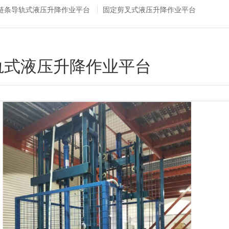
链条导轨式液压升降作业平台
固定剪叉式液压升降作业平台
轨式液压升降作业平台