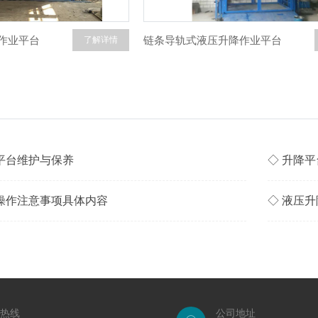
作业平台
链条导轨式液压升降作业平台
了解详情
平台维护与保养
◇ 升降
操作注意事项具体内容
◇ 液压
热线
公司地址