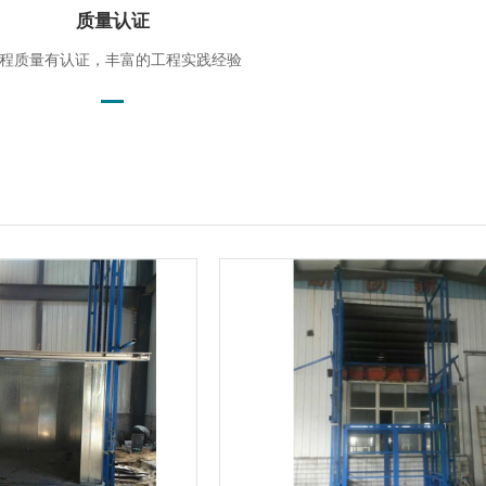
质量认证
程质量有认证，丰富的工程实践经验