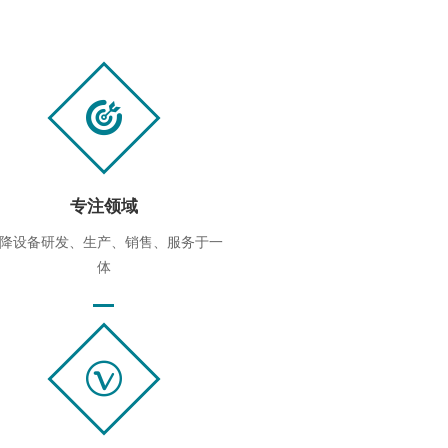
专注领域
降设备研发、生产、销售、服务于一
体