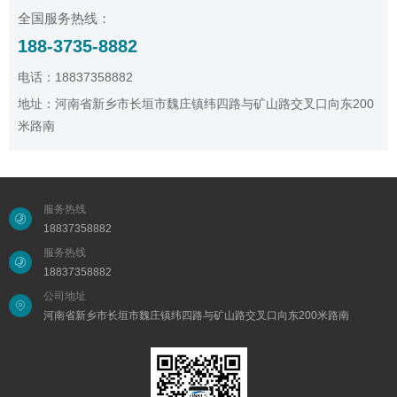
全国服务热线：
188-3735-8882
电话：18837358882
地址：河南省新乡市长垣市魏庄镇纬四路与矿山路交叉口向东200
米路南
服务热线
18837358882
服务热线
18837358882
公司地址
河南省新乡市长垣市魏庄镇纬四路与矿山路交叉口向东200米路南