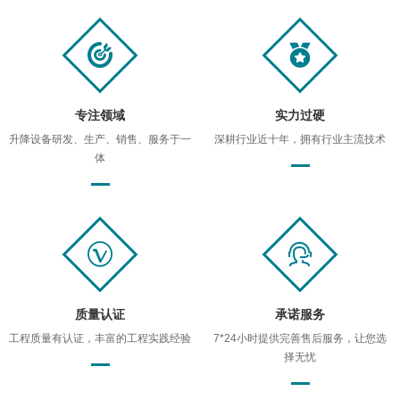
专注领域
实力过硬
升降设备研发、生产、销售、服务于一
深耕行业近十年，拥有行业主流技术
体
质量认证
承诺服务
工程质量有认证，丰富的工程实践经验
7*24小时提供完善售后服务，让您选
择无忧