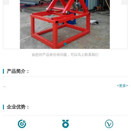
如您对产品有任何问题，可以马上联系我们
产品简介：
...
<更多>
企业优势：