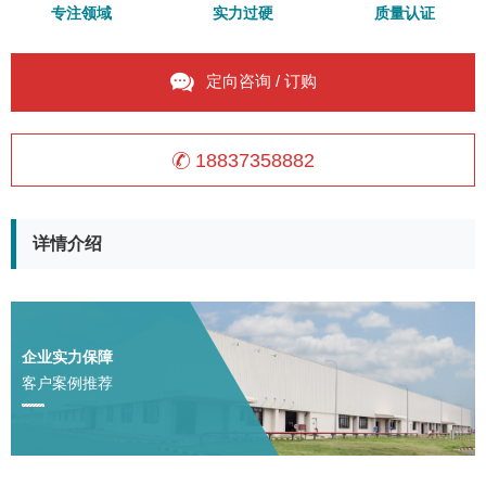
专注领域
实力过硬
质量认证
定向咨询 / 订购
18837358882
详情介绍
企业实力保障
客户案例推荐