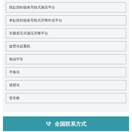
双缸四柱链条导轨式液压平台
单缸双柱链条导轨式升降作业平台
车载剪叉式液压升降平台
旋臂吊起重机
电动平车
平衡吊
墙臂吊
登车桥
全国联系方式