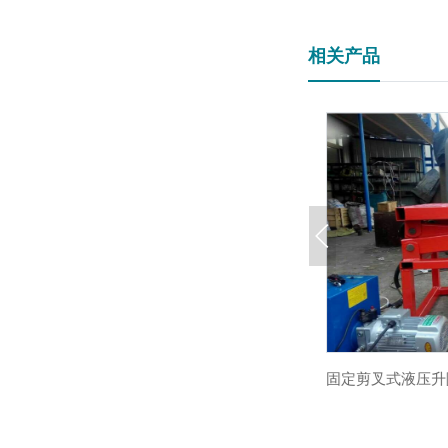
相关产品
剪叉式液压升降作业平台
固定剪叉式液压升降
了解详情