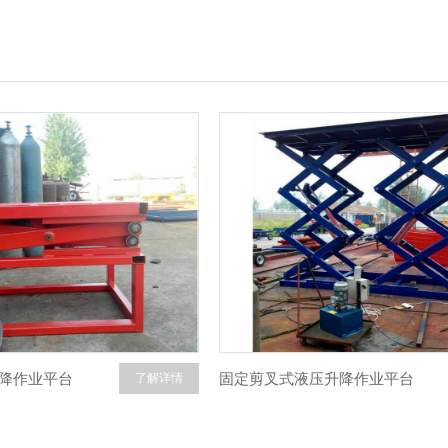
作业平台
固定剪叉式液压升降作业平台
了解详情