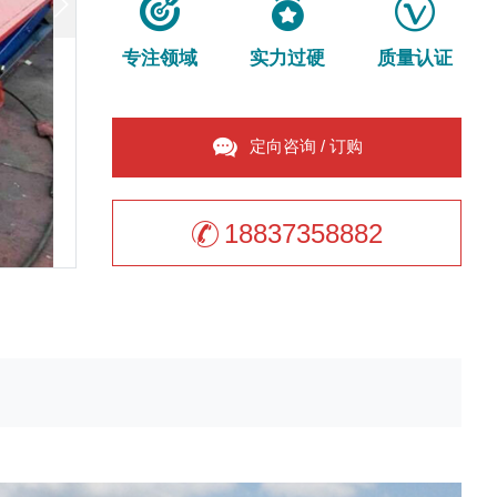
专注领域
实力过硬
质量认证
定向咨询 / 订购
18837358882