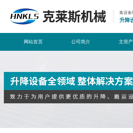
集设备
升降
网站首页
公司简介
主营产