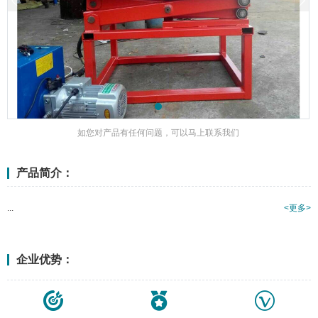
如您对产品有任何问题，可以马上联系我们
产品简介：
...
<更多>
企业优势：