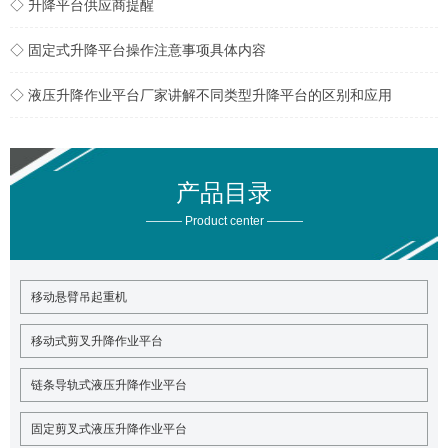
◇ 升降平台供应商提醒
◇ 固定式升降平台操作注意事项具体内容
◇ 液压升降作业平台厂家讲解不同类型升降平台的区别和应用
产品目录
——— Product center ———
移动悬臂吊起重机
移动式剪叉升降作业平台
链条导轨式液压升降作业平台
固定剪叉式液压升降作业平台